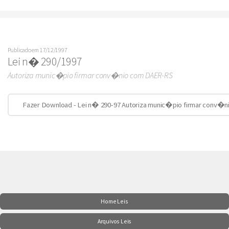
Publicado em 17/12/1997
Lei n� 290/1997
Autoriza munic�pio firmar conv�nio com DAER-RS
Fazer Download - Lei n� 290-97 Autoriza munic�pio firmar conv�
Home Leis
Arquivos Leis