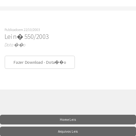
Publicado em 22/10/2003
Lei n� 550/2003
Dota��o
Fazer Download - Dota��o
Home Leis
Arquivos Leis