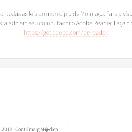
sar todas as leis do município de Mormaço. Para a vi
instalado em seu computador o Adobe Reader. Faça o 
https://get.adobe.com/br/reader
.
6-2013 - Cont Emerg M�dico