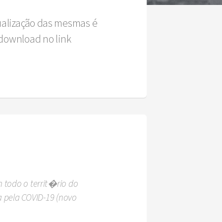
sualização das mesmas é
download no link
 todo o territ�rio do
pela COVID-19 (novo