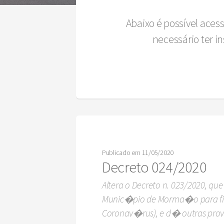
Abaixo é possível aces
necessário ter 
Publicado em 11/05/2020
Decreto 024/2020
Altera o Decreto n. 023/2020, q
Munic�pio de Morma�o para fin
Coronav�rus), e d� outras pro