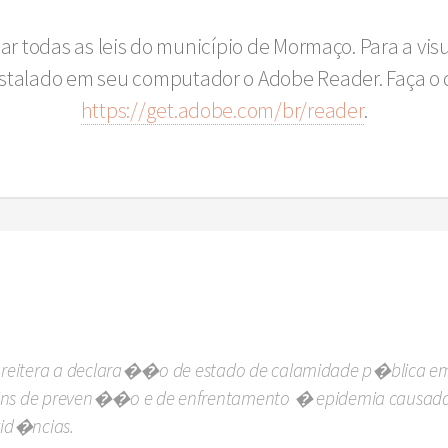
sar todas as leis do município de Mormaço. Para a vi
instalado em seu computador o Adobe Reader. Faça o 
https://get.adobe.com/br/reader
.
ue reitera a declara��o de estado de calamidade p�blica em
s de preven��o e de enfrentamento � epidemia causada 
vid�ncias.