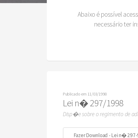
Abaixo é possível aces
necessário ter 
Publicado em 11/03/1998
Lei n� 297/1998
Disp�e sobre o regimento de a
Fazer Download - Lei n� 297